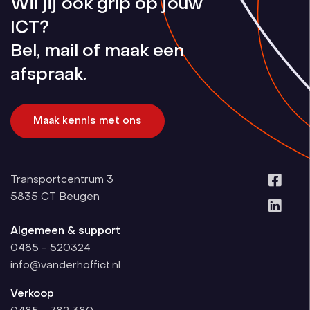
Wil jij ook grip op jouw
ICT?
Bel, mail of maak een
afspraak.
Maak kennis met ons
Transportcentrum 3
5835 CT
Beugen
Algemeen & support
0485 - 520324
info@vanderhoffict.nl
Verkoop