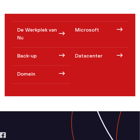
De Werkplek van
Microsoft
Nu
Back-up
Datacenter
Domein