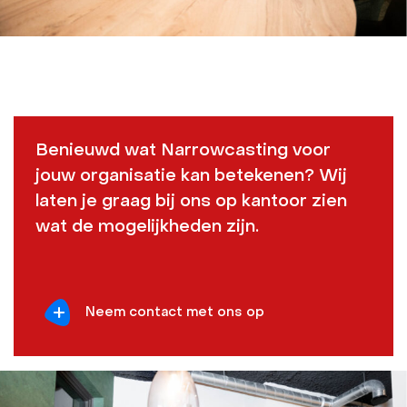
Benieuwd wat Narrowcasting voor
jouw organisatie kan betekenen? Wij
laten je graag bij ons op kantoor zien
wat de mogelijkheden zijn.
Neem contact met ons op