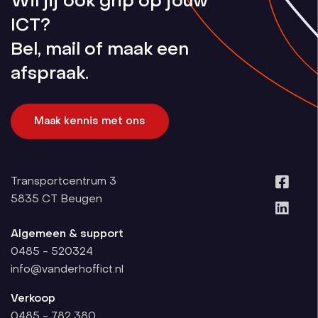
Wil jij ook grip op jouw
ICT?
Bel, mail of maak een
afspraak.
Maak kennis met ons
Transportcentrum 3
5835 CT
Beugen
Algemeen & support
0485 - 520324
info@vanderhoffict.nl
Verkoop
0485 - 782 380