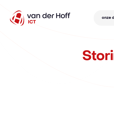
onze 
Stor