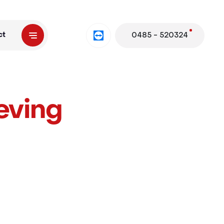
Teamviewer
ct
0485 - 520324
eving