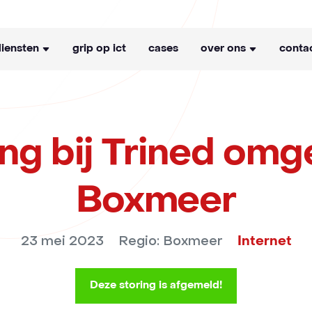
diensten
grip op ict
cases
over ons
conta
ing bij Trined omg
Boxmeer
23 mei 2023
Regio: Boxmeer
Internet
Deze storing is afgemeld!