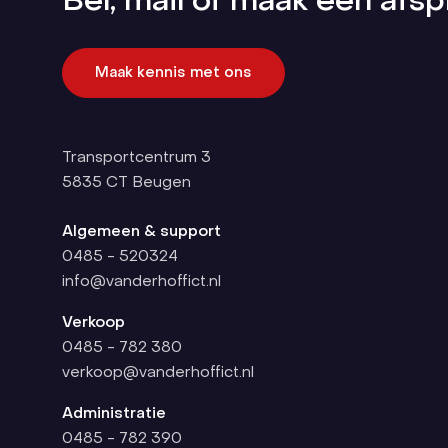
Bel, mail of maak een afsp
Maak kennis met ons
Transportcentrum 3
5835 CT
Beugen
Algemeen & support
0485 - 520324
info@vanderhoffict.nl
Verkoop
0485 - 782 380
verkoop@vanderhoffict.nl
Administratie
0485 - 782 390