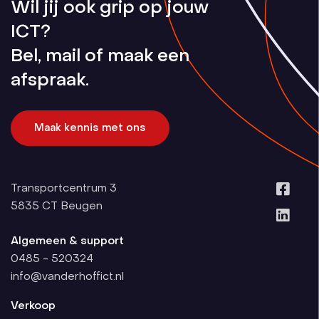
Wil jij ook grip op jouw
ICT?
Bel, mail of maak een
afspraak.
Maak kennis met ons
Transportcentrum 3
5835 CT
Beugen
Algemeen & support
0485 - 520324
info@vanderhoffict.nl
Verkoop